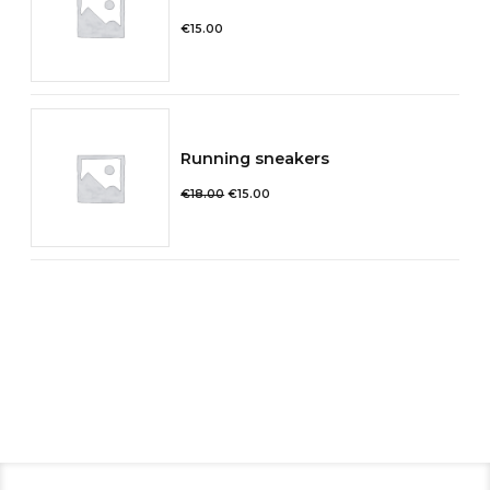
€
15.00
Running sneakers
Le
Le
€
18.00
€
15.00
prix
prix
initial
actuel
était :
est :
€18.00.
€15.00.