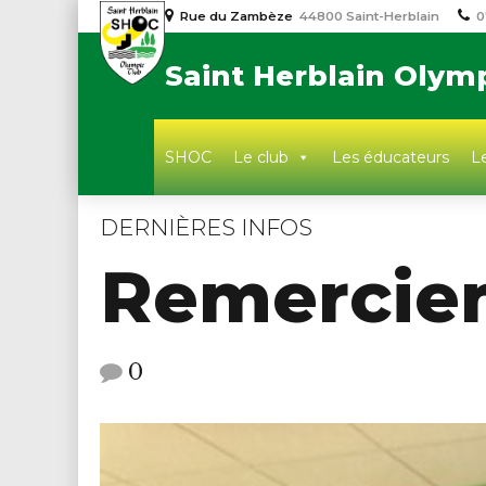
Rue du Zambèze
44800 Saint-Herblain
0
Saint Herblain Olym
SHOC
Le club
Les éducateurs
Le
DERNIÈRES INFOS
Remercie
0