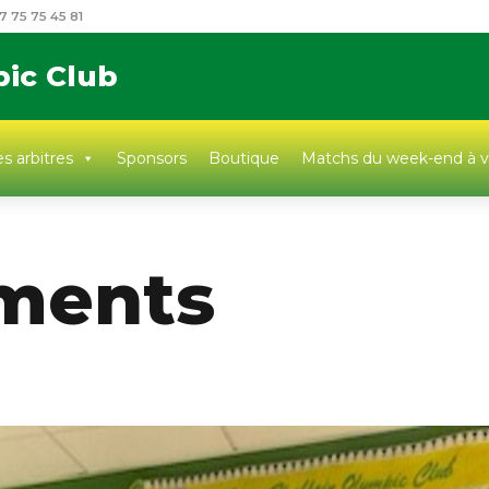
7 75 75 45 81
pic Club
s arbitres
Sponsors
Boutique
Matchs du week-end à v
ments