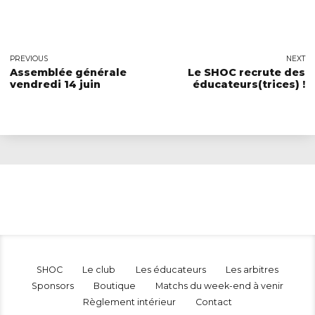
PREVIOUS
NEXT
Assemblée générale
Le SHOC recrute des
vendredi 14 juin
éducateurs(trices) !
SHOC
Le club
Les éducateurs
Les arbitres
Sponsors
Boutique
Matchs du week-end à venir
Règlement intérieur
Contact